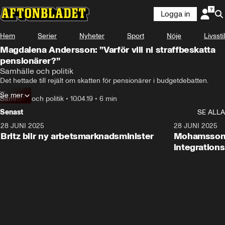
Logga in
Hem
Serier
Nyheter
Sport
Nöje
Livsstil
Magdalena Andersson: ”Varför vill ni straffbeskatta
pensionärer?”
Samhälle och politik
Det hettade till rejält om skatten för pensionärer i budgetdebatten.

Se mer
Magdalena Andersson (S) anklagade Moderaterna för att ha ökat
Samhälle och politik
•
10.04.19
•
6 min
Senast
SE ALLA
28 JUNI 2025
1:48
28 JUNI 2025
Britz blir ny arbetsmarknadsminister
Mohamsson b
integration