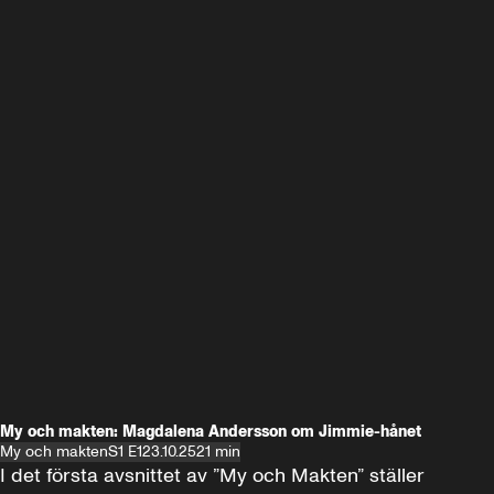
My och makten: Magdalena Andersson om Jimmie-hånet
My och makten
S1 E1
23.10.25
21 min
I det första avsnittet av ”My och Makten” ställer 