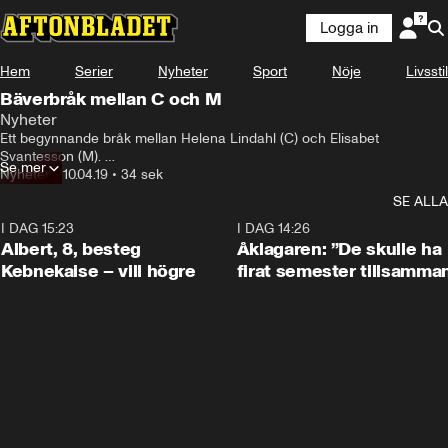
Logga in
Hem
Serier
Nyheter
Sport
Nöje
Livsstil
Bäverbråk mellan C och M
Nyheter
Ett begynnande bråk mellan Helena Lindahl (C) och Elisabet 
Svantesson (M). 

Se mer
Nyheter
•
10.04.19
•
34 sek
Helena Lindahl, riksdagsledamot för Centerpartiet är förbannad på 
SE ALLA
Elisabeth Svantesson (M). Efter att ha sett Svantesson i 
”Nyhetsmorgon” på tv skrev hon ett långt och argt inlägg på Facebook.
I DAG 15:23
0:54
I DAG 14:26
Albert, 8, besteg
Åklagaren: ”De skulle ha
Kebnekaise – vill högre
firat semester tillsamma