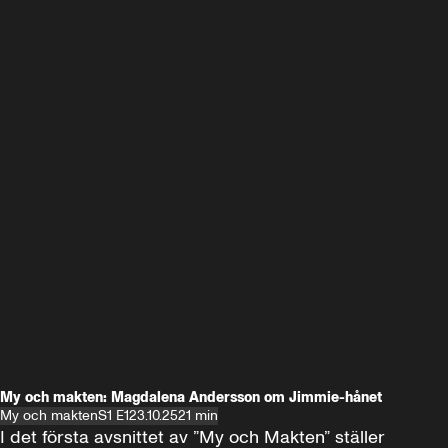
My och makten: Magdalena Andersson om Jimmie-hånet
My och makten
S1 E1
23.10.25
21 min
I det första avsnittet av ”My och Makten” ställer 