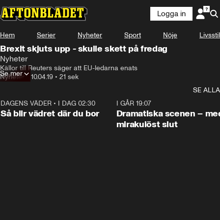
Logga in
Hem
Serier
Nyheter
Sport
Nöje
Livsstil
Brexit skjuts upp - skulle skett på fredag
Nyheter
Källor till Reuters säger att EU-ledarna enats
Se mer
Nyheter
•
10.04.19
•
21 sek
SE ALLA
DAGENS VÄDER
•
I DAG 02:30
1:06
I GÅR 19:07
Så blir vädret där du bor
Dramatiska scenen – me
mirakulöst slut