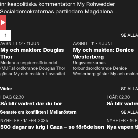
inrikespolitiska kommentatorn My Rohwedder 
Socialdemokraternas partiledare Magdalena 
Andersson till svars.
1
SE ALLA
AVSNITT 12
•
11 JUNI
26:27
AVSNITT 11
•
4 JUNI
2
My och makten: Douglas
My och makten: Denice
Thor
Westerberg
Moderata ungdomsförbundet 
Ungsvenskarnas 
(MUF:s) ordförande Douglas Thor 
förbundsordförande Denice 
gästar My och makten. I avsnittet 
Westerberg gästar My och makten.
diskuteras tonårsutvisningarna och 
avsnittet diskuteras migrationsfrå
hur Moderaterna ska locka väljare till 
och hur SD ska locka kvinnliga 
Väder
SE ALLA
valet i höst. 
väljare. 
I DAG 02:30
1:06
I GÅR 02:30
Så blir vädret där du bor
Så blir vädr
Senaste om konflikten i Mellanöstern
SE ALLA
NYHETER
•
17 FEB. 2025
0:45
NYHETER
•
16 F
500 dagar av krig i Gaza – se förödelsen
Nya vapen ti