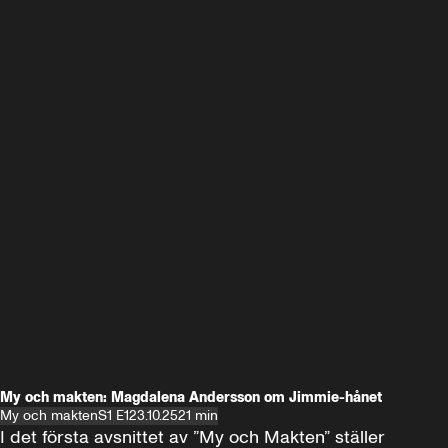
My och makten: Magdalena Andersson om Jimmie-hånet
My och makten
S1 E1
23.10.25
21 min
I det första avsnittet av ”My och Makten” ställer 