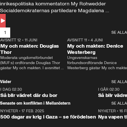
inrikespolitiska kommentatorn My Rohwedder 
Socialdemokraternas partiledare Magdalena 
Andersson till svars.
1
SE ALLA
AVSNITT 12
•
11 JUNI
26:27
AVSNITT 11
•
4 JUNI
2
My och makten: Douglas
My och makten: Denice
Thor
Westerberg
Moderata ungdomsförbundet 
Ungsvenskarnas 
(MUF:s) ordförande Douglas Thor 
förbundsordförande Denice 
gästar My och makten. I avsnittet 
Westerberg gästar My och makten.
diskuteras tonårsutvisningarna och 
avsnittet diskuteras migrationsfrå
hur Moderaterna ska locka väljare till 
och hur SD ska locka kvinnliga 
Väder
SE ALLA
valet i höst. 
väljare. 
I DAG 02:30
1:06
I GÅR 02:30
Så blir vädret där du bor
Så blir vädr
Senaste om konflikten i Mellanöstern
SE ALLA
NYHETER
•
17 FEB. 2025
0:45
NYHETER
•
16 F
500 dagar av krig i Gaza – se förödelsen
Nya vapen ti