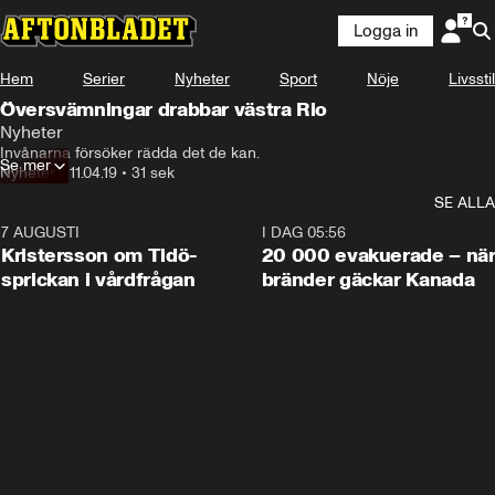
Logga in
Hem
Serier
Nyheter
Sport
Nöje
Livsstil
Översvämningar drabbar västra Rio
Nyheter
Invånarna försöker rädda det de kan.
Se mer
Nyheter
•
11.04.19
•
31 sek
SE ALLA
7 AUGUSTI
0:42
I DAG 05:56
Kristersson om Tidö-
20 000 evakuerade – nä
sprickan i vårdfrågan
bränder gäckar Kanada