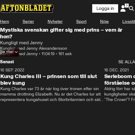
Logga in
Hem
Serier
Nyheter
Sport
Nöje
Livsstil
Mystiska svenskan gifter sig med prins – vem är
hon?
Kungligt med Jenny
Kungligt med Jenny Alexandersson
Se mer
Kungligt med Jenny
•
11.04.19
•
161 sek
Senast
SE ALLA
16 SEP. 2022
3:40
16 DEC. 2021
Kung Charles III – prinsen som till slut
Serieboom o
blev kung
förståelse o
Kung Charles var 73 år när tog över tronen efter sin 
Aldrig förr har 
mamma drottning Elizabeth. Nu är det Charles tur att 
kungligheter ska
representera kungahuset och Storbritannien och sätta 
”The Crown”? Frå
sin egen prägel på den kungliga rollen.
Storbritannien. 
förståelse och h
kungahuset komm
kungaserier är 