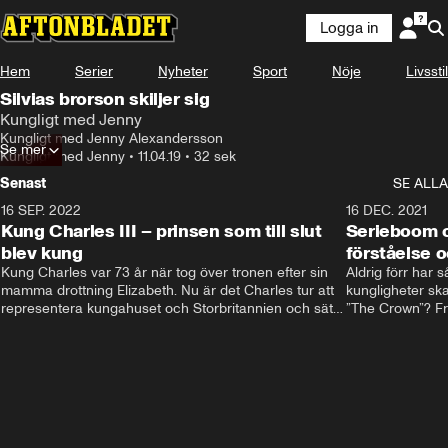
Logga in
Hem
Serier
Nyheter
Sport
Nöje
Livsstil
Silvias brorson skiljer sig
Kungligt med Jenny
Kungligt med Jenny Alexandersson
Se mer
Kungligt med Jenny
•
11.04.19
•
32 sek
Senast
SE ALLA
16 SEP. 2022
3:40
16 DEC. 2021
Kung Charles III – prinsen som till slut
Serieboom o
blev kung
förståelse o
Kung Charles var 73 år när tog över tronen efter sin 
Aldrig förr har 
mamma drottning Elizabeth. Nu är det Charles tur att 
kungligheter ska
representera kungahuset och Storbritannien och sätta 
”The Crown”? Frå
sin egen prägel på den kungliga rollen.
Storbritannien. 
förståelse och h
kungahuset komm
kungaserier är 