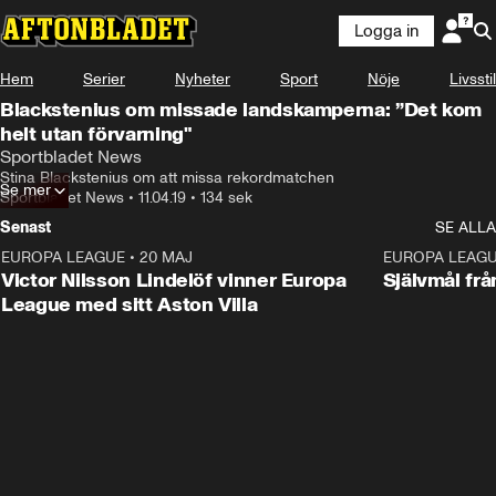
Logga in
Hem
Serier
Nyheter
Sport
Nöje
Livsstil
Blackstenius om missade landskamperna: ”Det kom
helt utan förvarning"
Sportbladet News
Stina Blackstenius om att missa rekordmatchen
Se mer
Sportbladet News
•
11.04.19
•
134 sek
Senast
SE ALLA
EUROPA LEAGUE
•
20 MAJ
1:32
EUROPA LEAG
Victor Nilsson Lindelöf vinner Europa
Självmål frå
League med sitt Aston Villa