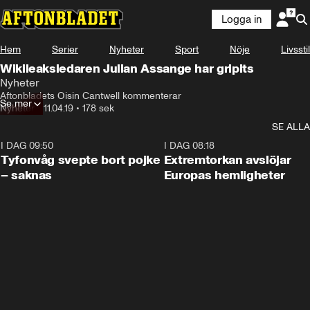
Logga in
Hem
Serier
Nyheter
Sport
Nöje
Livsstil
Wikileaksledaren Julian Assange har gripits
Nyheter
Aftonbladets Oisin Cantwell kommenterar
Se mer
Nyheter
•
11.04.19
•
178 sek
SE ALLA
I DAG 09:50
0:53
I DAG 08:18
Tyfonvåg svepte bort pojke
Extremtorkan avslöjar
– saknas
Europas hemligheter