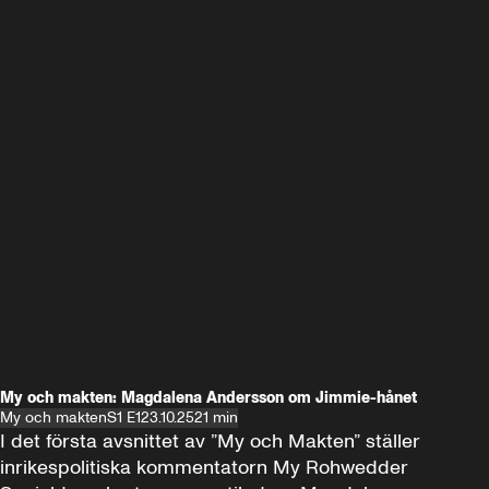
My och makten: Magdalena Andersson om Jimmie-hånet
My och makten
S1 E1
23.10.25
21 min
I det första avsnittet av ”My och Makten” ställer 
inrikespolitiska kommentatorn My Rohwedder 