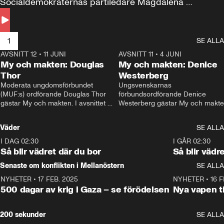
Socialdemokraternas partiledare Magdalena 
Andersson till svars.
1
SE ALLA
AVSNITT 12
•
11 JUNI
26:27
AVSNITT 11
•
4 JUNI
2
My och makten: Douglas
My och makten: Denice
Thor
Westerberg
Moderata ungdomsförbundet 
Ungsvenskarnas 
(MUF:s) ordförande Douglas Thor 
förbundsordförande Denice 
gästar My och makten. I avsnittet 
Westerberg gästar My och makten.
diskuteras tonårsutvisningarna och 
avsnittet diskuteras migrationsfrå
hur Moderaterna ska locka väljare till 
och hur SD ska locka kvinnliga 
Väder
SE ALLA
valet i höst. 
väljare. 
I DAG 02:30
1:06
I GÅR 02:30
Så blir vädret där du bor
Så blir vädr
Senaste om konflikten i Mellanöstern
SE ALLA
NYHETER
•
17 FEB. 2025
0:45
NYHETER
•
16 F
500 dagar av krig i Gaza – se förödelsen
Nya vapen ti
200 sekunder
SE ALLA