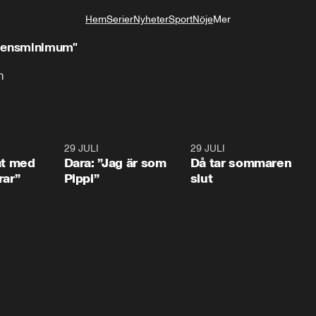
Hem
Serier
Nyheter
Sport
Nöje
Mer
Livsstil
stensminimum"
n
1:02
29 JULI
0:41
29 JULI
0:3
at med
Dara: ”Jag är som
Då tar sommaren
rar”
Pippi”
slut