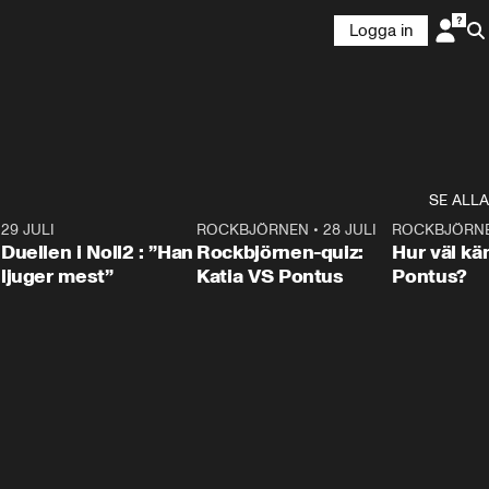
Logga in
SE ALLA
9
29 JULI
0:47
ROCKBJÖRNEN
•
28 JULI
0:15
ROCKBJÖRN
Duellen i Noll2 : ”Han
Rockbjörnen-quiz:
Hur väl kä
ljuger mest”
Katia VS Pontus
Pontus?