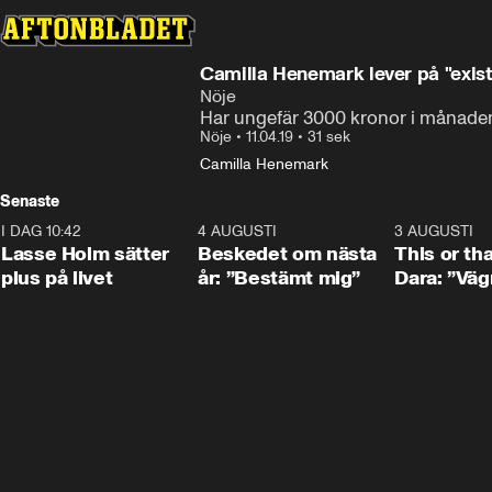
Camilla Henemark lever på "exi
Nöje
Har ungefär 3000 kronor i månade
Nöje
•
11.04.19
•
31 sek
Camilla Henemark
Senaste
I DAG 10:42
1:04
4 AUGUSTI
0:24
3 AUGUSTI
Lasse Holm sätter
Beskedet om nästa
This or th
plus på livet
år: ”Bestämt mig”
Dara: ”Väg