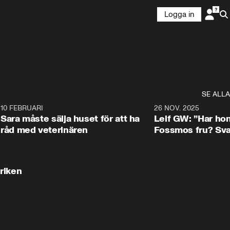
Logga in
SE ALLA
4
10 FEBRUARI
4:13
26 NOV. 2025
Sara måste sälja huset för att ha
Leif GW: ”Har ho
råd med veterinären
Fossmos fru? Svar
4:15
riken