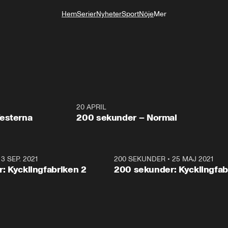
Hem
Serier
Nyheter
Sport
Nöje
Mer
Livsstil
4:23
20 APRIL
4:2
esterna
200 sekunder – Normal
•
3 SEP. 2021
4:07
200 SEKUNDER
•
25 MAJ 2021
: Kycklingfabriken 2
200 sekunder: Kycklingfab