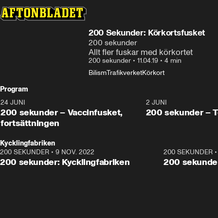
200 Sekunder: Körkortsfusket
200 sekunder
Allt fler fuskar med körkortet
200 sekunder
•
11.04.19
•
4 min
Bilism
Trafikverket
Körkort
Program
24 JUNI
5:00
2 JUNI
200 sekunder – Vaccinfusket,
200 sekunder – T
fortsättningen
Kycklingfabriken
200 SEKUNDER
•
9 NOV. 2022
4:26
200 SEKUNDER
200 sekunder: Kycklingfabriken
200 sekunder