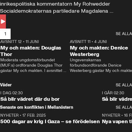
inrikespolitiska kommentatorn My Rohwedder 
Socialdemokraternas partiledare Magdalena 
Andersson till svars.
1
SE ALLA
AVSNITT 12
•
11 JUNI
26:27
AVSNITT 11
•
4 JUNI
2
My och makten: Douglas
My och makten: Denice
Thor
Westerberg
Moderata ungdomsförbundet 
Ungsvenskarnas 
(MUF:s) ordförande Douglas Thor 
förbundsordförande Denice 
gästar My och makten. I avsnittet 
Westerberg gästar My och makten.
diskuteras tonårsutvisningarna och 
avsnittet diskuteras migrationsfrå
hur Moderaterna ska locka väljare till 
och hur SD ska locka kvinnliga 
Väder
SE ALLA
valet i höst. 
väljare. 
I DAG 02:30
1:06
I GÅR 02:30
Så blir vädret där du bor
Så blir vädr
Senaste om konflikten i Mellanöstern
SE ALLA
NYHETER
•
17 FEB. 2025
0:45
NYHETER
•
16 F
500 dagar av krig i Gaza – se förödelsen
Nya vapen ti