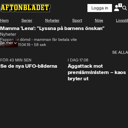
Logga in
Hem
Serier
Nyheter
Sport
Nöje
Livsstil
Mamma 'Lena': "Lyssna på barnens önskan"
Nyheter
Pappan är dömd - mamman får betala vite
Se mer
Nyheter
•
11.04.19
•
58 sek
SE ALLA
FÖR 43 MIN SEN
0:36
I DAG 17:08
Se de nya UFO-bilderna
Äggattack mot
premiärministern – kaos
bryter ut