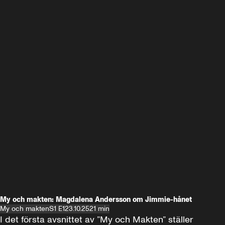
My och makten: Magdalena Andersson om Jimmie-hånet
My och makten
S1 E1
23.10.25
21 min
I det första avsnittet av ”My och Makten” ställer 