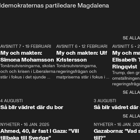
aldemokraternas partiledare Magdalena 
SE ALLA
7
AVSNITT 7
•
19 FEBRUARI
24:30
AVSNITT 6
•
12 FEBRUARI
27:30
AVSNITT 5
•
My och makten:
My och makten: Ulf
My och ma
Simona Mohamsson
Kristersson
Elisabeth
 
Tonårsutvisningarna, skolan 
Tonårsutvisningarna, 
Ringqvist
och och krisen i Liberalerna 
regeringsfrågan och 
Trump, den gr
står i fokus i det sjunde 
matpriserna står i fokus i 
omställningen
avsnittet av ”My och 
det sjätte avsnittet av ”My 
regeringsfråga
makten”. Se när 
och makten”. Se när 
centrum i det 
SE ALLA
Aftonbladets inrikespolitiska 
Aftonbladets inrikespolitiska 
avsnittet av ”
kommentator My 
kommentator My 
6
4 AUGUSTI
1:06
3 AUGUSTI
Makten”. Se nä
Rohwedder ställer 
Rohwedder ställer 
Så blir vädret där du bor
Så blir vädret där
Aftonbladets in
utbildnings- och 
statsminister Ulf Kristersson 
kommentator 
SE ALLA
integrationsminister Simona 
till svars.
Rohwedder stäl
Mohamsson till svars.
Centerpartiets
2
NYHETER
•
16 JAN. 2025
1:01
NYHETER
•
16 JAN. 20
Thand Ring till
Ahmed, 40, är fast i Gaza: ”Vill
Gazaborna: ”Vad s
tillbaka till Sverige”
till?”