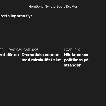
Hem
Serier
Nyheter
Sport
Nöje
Mer
Livsstil
rottslingarna flyr
ER
•
I DAG 02:30
1:06
I GÅR 19:07
0:42
I GÅR 12:19
0:4
ret där du
Dramatiska scenen –
Här knockas
med mirakulöst slut
politikern på
stranden