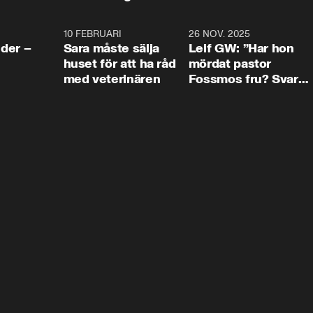
4:24
10 FEBRUARI
4:13
26 NOV. 2025
8:1
der –
Sara måste sälja
Leif GW: ”Har hon
huset för att ha råd
mördat pastor
med veterinären
Fossmos fru? Svar
nej.”