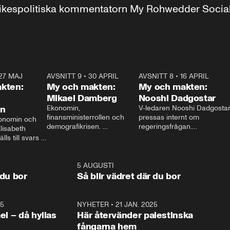
r inrikespolitiska kommentatorn My Rohwedder Soci
27 MAJ
3:51
AVSNITT 9
•
30 APRIL
24:00
AVSNITT 8
•
16 APRIL
25:1
kten:
My och makten:
My och makten:
Mikael Damberg
Nooshi Dadgostar
on
Ekonomin, 
V-ledaren Nooshi Dadgostar
finansministerrollen och 
pressas internt om 
onomin och 
demografikrisen. 
regeringsfrågan.

lisabeth 
Oppositionen ställs till svars 
I Aftonbladets 
ls till svars 
när Socialdemokraternas 
partiledarutfrågning ”My 
stern gästar 
Mikael Damberg gästar My 
och Makten” sätter hon ner 
My och Makten. 
och Makten. 
foten mot kritikerna:

1:06
5 AUGUSTI
1:0
– Vi ställer upp i val. Ska vi 
 du bor
Så blir vädret där du bor
vara med så sitter vi förstås 
25
1:22
NYHETER
•
21 JAN. 2025
0:5
ael – då hyllas
Här återvänder palestinska
fångarna hem