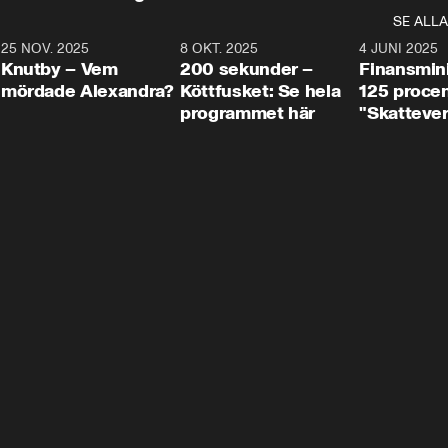
SE ALLA
3
25 NOV. 2025
31:05
8 OKT. 2025
4:29
4 JUNI 2025
Knutby – Vem
200 sekunder –
Finansmin
mördade Alexandra?
Köttfusket: Se hela
125 procent
programmet här
"Skattever
viktig uppg