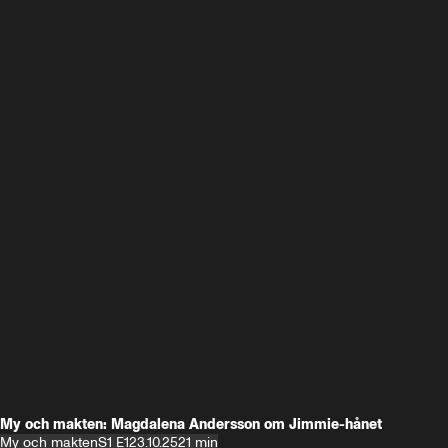
My och makten: Magdalena Andersson om Jimmie-hånet
My och makten
S1 E1
23.10.25
21 min