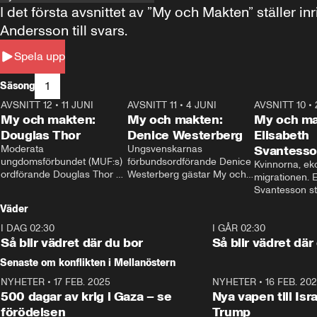
I det första avsnittet av ”My och Makten” ställe
Andersson till svars.
Spela upp
1
Säsong
AVSNITT 12
•
11 JUNI
26:27
AVSNITT 11
•
4 JUNI
23:40
AVSNITT 10
•
My och makten:
My och makten:
My och ma
Douglas Thor
Denice Westerberg
Elisabeth
Moderata 
Ungsvenskarnas 
Svantess
ungdomsförbundet (MUF:s) 
förbundsordförande Denice 
Kvinnorna, ek
ordförande Douglas Thor 
Westerberg gästar My och 
migrationen. E
gästar My och makten. I 
makten. I avsnittet 
Svantesson stäl
avsnittet diskuteras 
diskuteras migrationsfrågan 
när finansmini
Väder
tonårsutvisningarna och hur 
och hur SD ska locka 
Moderaterna ska locka 
kvinnliga väljare. 
I DAG 02:30
1:06
I GÅR 02:30
väljare till valet i höst. 
Så blir vädret där du bor
Så blir vädret där
Senaste om konflikten i Mellanöstern
NYHETER
•
17 FEB. 2025
0:45
NYHETER
•
16 FEB. 20
500 dagar av krig i Gaza – se
Nya vapen till Isr
förödelsen
Trump