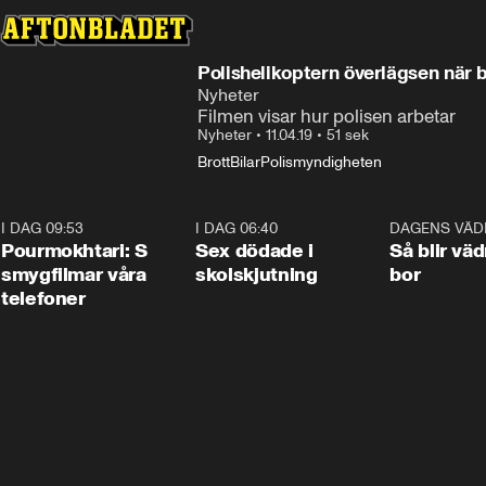
Polishelikoptern överlägsen när b
Nyheter
Filmen visar hur polisen arbetar
Nyheter
•
11.04.19
•
51 sek
Brott
Bilar
Polismyndigheten
I DAG 09:53
1:36
I DAG 06:40
0:47
DAGENS VÄD
Pourmokhtari: S
Sex dödade i
Så blir väd
smygfilmar våra
skolskjutning
bor
telefoner