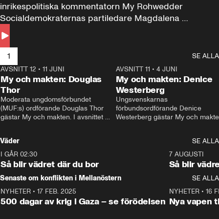
inrikespolitiska kommentatorn My Rohwedder 
Socialdemokraternas partiledare Magdalena 
Andersson till svars.
1
SE ALLA
AVSNITT 12
•
11 JUNI
26:27
AVSNITT 11
•
4 JUNI
2
My och makten: Douglas
My och makten: Denice
Thor
Westerberg
Moderata ungdomsförbundet 
Ungsvenskarnas 
(MUF:s) ordförande Douglas Thor 
förbundsordförande Denice 
gästar My och makten. I avsnittet 
Westerberg gästar My och makten.
diskuteras tonårsutvisningarna och 
avsnittet diskuteras migrationsfrå
hur Moderaterna ska locka väljare till 
och hur SD ska locka kvinnliga 
Väder
SE ALLA
valet i höst. 
väljare. 
I GÅR 02:30
1:06
7 AUGUSTI
Så blir vädret där du bor
Så blir vädr
Senaste om konflikten i Mellanöstern
SE ALLA
NYHETER
•
17 FEB. 2025
0:45
NYHETER
•
16 F
500 dagar av krig i Gaza – se förödelsen
Nya vapen ti