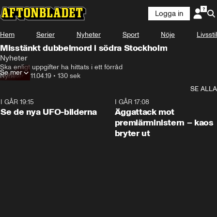
Logga in
Hem
Serier
Nyheter
Sport
Nöje
Livsstil
Misstänkt dubbelmord i södra Stockholm
Nyheter
Ska enligt uppgifter ha hittats i ett förråd
Se mer
Nyheter
•
11.04.19
•
130 sek
SE ALLA
I GÅR 19:15
0:36
I GÅR 17:08
Se de nya UFO-bilderna
Äggattack mot
premiärministern – kaos
bryter ut