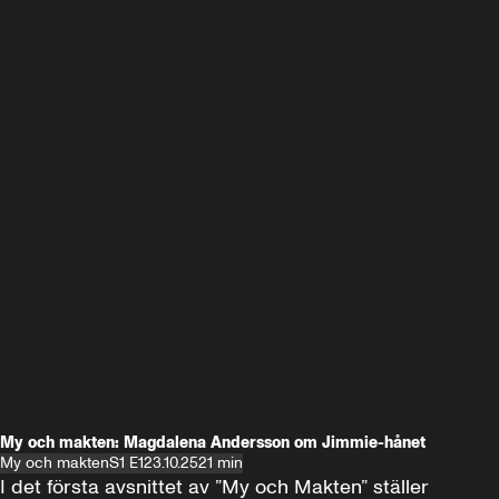
My och makten: Magdalena Andersson om Jimmie-hånet
My och makten
S1 E1
23.10.25
21 min
I det första avsnittet av ”My och Makten” ställer 