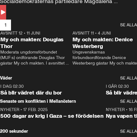
Socialdemokraternas partiledare Magdalena 
Andersson till svars.
1
SE ALLA
AVSNITT 12
•
11 JUNI
26:27
AVSNITT 11
•
4 JUNI
2
My och makten: Douglas
My och makten: Denice
Thor
Westerberg
Moderata ungdomsförbundet 
Ungsvenskarnas 
(MUF:s) ordförande Douglas Thor 
förbundsordförande Denice 
gästar My och makten. I avsnittet 
Westerberg gästar My och makten.
diskuteras tonårsutvisningarna och 
avsnittet diskuteras migrationsfrå
hur Moderaterna ska locka väljare till 
och hur SD ska locka kvinnliga 
Väder
SE ALLA
valet i höst. 
väljare. 
I DAG 02:30
1:06
I GÅR 02:30
Så blir vädret där du bor
Så blir vädr
Senaste om konflikten i Mellanöstern
SE ALLA
NYHETER
•
17 FEB. 2025
0:45
NYHETER
•
16 F
500 dagar av krig i Gaza – se förödelsen
Nya vapen ti
200 sekunder
SE ALLA