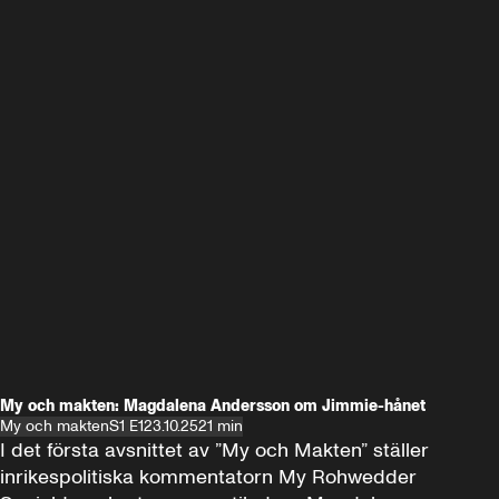
My och makten: Magdalena Andersson om Jimmie-hånet
My och makten
S1 E1
23.10.25
21 min
I det första avsnittet av ”My och Makten” ställer 
inrikespolitiska kommentatorn My Rohwedder 