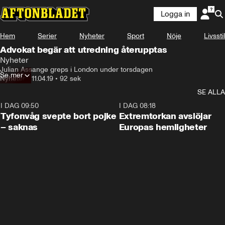
Logga in
Hem
Serier
Nyheter
Sport
Nöje
Livsstil
Advokat begär att utredning återupptas
Nyheter
Julian Assange greps i London under torsdagen
Se mer
Nyheter
•
11.04.19
•
92 sek
SE ALLA
I DAG 09:50
0:53
I DAG 08:18
Tyfonvåg svepte bort pojke
Extremtorkan avslöjar
– saknas
Europas hemligheter