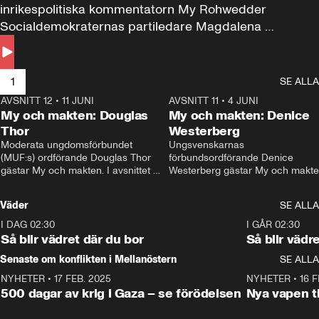
inrikespolitiska kommentatorn My Rohwedder 
Socialdemokraternas partiledare Magdalena 
Andersson till svars.
1
SE ALLA
AVSNITT 12
•
11 JUNI
26:27
AVSNITT 11
•
4 JUNI
2
My och makten: Douglas
My och makten: Denice
Thor
Westerberg
Moderata ungdomsförbundet 
Ungsvenskarnas 
(MUF:s) ordförande Douglas Thor 
förbundsordförande Denice 
gästar My och makten. I avsnittet 
Westerberg gästar My och makten.
diskuteras tonårsutvisningarna och 
avsnittet diskuteras migrationsfrå
hur Moderaterna ska locka väljare till 
och hur SD ska locka kvinnliga 
Väder
SE ALLA
valet i höst. 
väljare. 
I DAG 02:30
1:06
I GÅR 02:30
Så blir vädret där du bor
Så blir vädr
Senaste om konflikten i Mellanöstern
SE ALLA
NYHETER
•
17 FEB. 2025
0:45
NYHETER
•
16 F
500 dagar av krig i Gaza – se förödelsen
Nya vapen ti