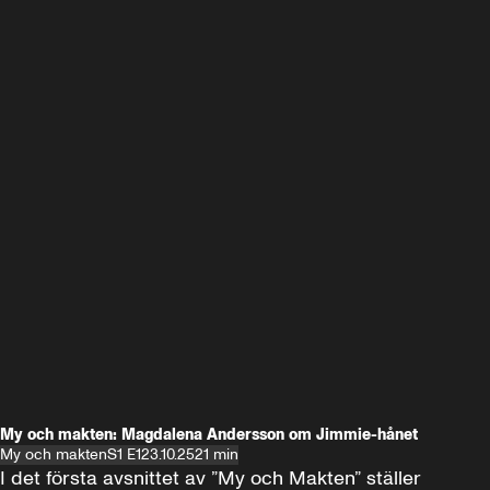
My och makten: Magdalena Andersson om Jimmie-hånet
My och makten
S1 E1
23.10.25
21 min
I det första avsnittet av ”My och Makten” ställer 