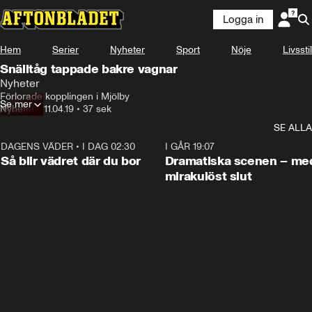
Logga in
Hem
Serier
Nyheter
Sport
Nöje
Livsstil
Snälltåg tappade bakre vagnar
Nyheter
Förlorade kopplingen i Mjölby
Se mer
Nyheter
•
11.04.19
•
37 sek
SE ALLA
DAGENS VÄDER
•
I DAG 02:30
1:06
I GÅR 19:07
Så blir vädret där du bor
Dramatiska scenen – me
mirakulöst slut