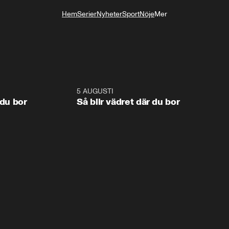
Hem
Serier
Nyheter
Sport
Nöje
Mer
Livsstil
1:06
5 AUGUSTI
1:0
 du bor
Så blir vädret där du bor