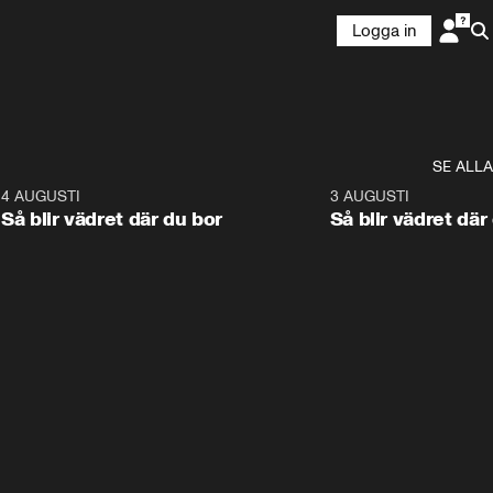
Logga in
SE ALLA
6
4 AUGUSTI
1:06
3 AUGUSTI
Så blir vädret där du bor
Så blir vädret där