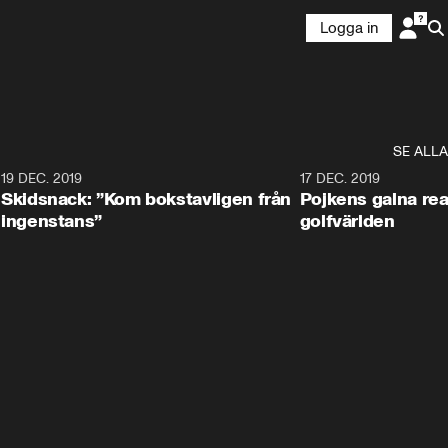
Logga in
SE ALLA
8
19 DEC. 2019
17 DEC. 2019
Skidsnack: ”Kom bokstavligen från
Pojkens galna rea
ingenstans”
golfvärlden