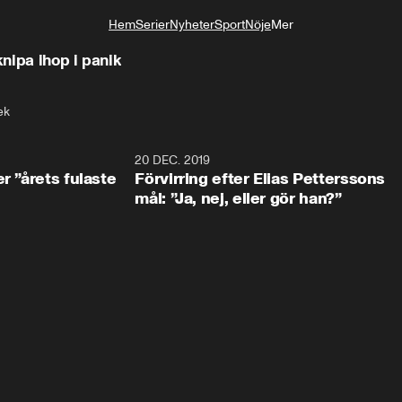
Hem
Serier
Nyheter
Sport
Nöje
Mer
Livsstil
knipa ihop i panik
ek
0:49
20 DEC. 2019
1:0
r ”årets fulaste
Förvirring efter Elias Petterssons
mål: ”Ja, nej, eller gör han?”