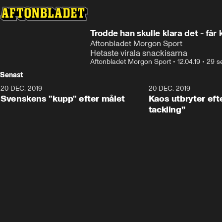
Trodde han skulle klara det - får 
Aftonbladet Morgon Sport
Hetaste virala snackisarna
Aftonbladet Morgon Sport
•
12.04.19
•
29 s
Senast
20 DEC. 2019
0:44
20 DEC. 2019
Svenskens "kupp" efter målet
Kaos utbryter efte
tackling”