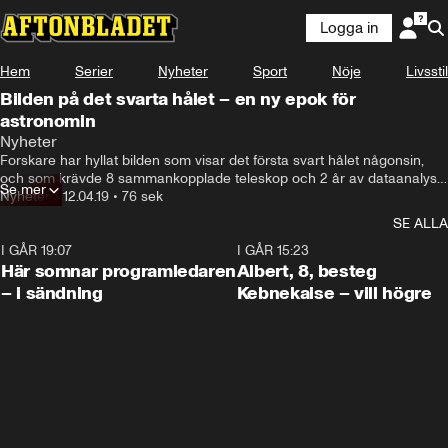
Logga in
Hem
Serier
Nyheter
Sport
Nöje
Livsstil
Bilden på det svarta hålet – en ny epok för
astronomin
Nyheter
Forskare har hyllat bilden som visar det första svart hålet någonsin, 
och som krävde 8 sammankopplade teleskop och 2 år av dataanalys 
Se mer
för att få fram. Nu hoppas man att det här kan vara nästa steg för 
Nyheter
•
12.04.19
•
76 sek
forskningen.
SE ALLA
I GÅR 19:07
0:45
I GÅR 15:23
Här somnar programledaren
Albert, 8, besteg
– i sändning
Kebnekaise – vill högre