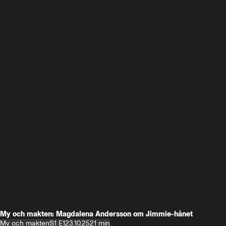
My och makten: Magdalena Andersson om Jimmie-hånet
My och makten
S1 E1
23.10.25
21 min