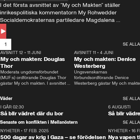
I det första avsnittet av ”My och Makten” ställer 
inrikespolitiska kommentatorn My Rohwedder 
Socialdemokraternas partiledare Magdalena 
Andersson till svars.
1
SE ALLA
AVSNITT 12
•
11 JUNI
26:27
AVSNITT 11
•
4 JUNI
2
My och makten: Douglas
My och makten: Denice
Thor
Westerberg
Moderata ungdomsförbundet 
Ungsvenskarnas 
(MUF:s) ordförande Douglas Thor 
förbundsordförande Denice 
gästar My och makten. I avsnittet 
Westerberg gästar My och makten.
diskuteras tonårsutvisningarna och 
avsnittet diskuteras migrationsfrå
hur Moderaterna ska locka väljare till 
och hur SD ska locka kvinnliga 
Väder
SE ALLA
valet i höst. 
väljare. 
I GÅR 02:30
1:06
6 AUGUSTI
Så blir vädret där du bor
Så blir vädr
Senaste om konflikten i Mellanöstern
SE ALLA
NYHETER
•
17 FEB. 2025
0:45
NYHETER
•
16 F
500 dagar av krig i Gaza – se förödelsen
Nya vapen ti