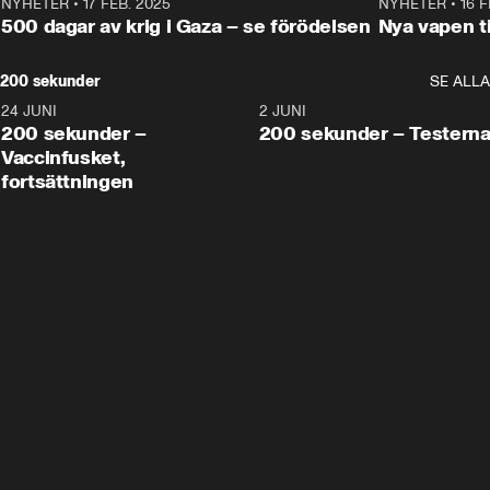
NYHETER
•
17 FEB. 2025
0:45
NYHETER
•
16 F
500 dagar av krig i Gaza – se förödelsen
Nya vapen ti
200 sekunder
SE ALLA
24 JUNI
5:00
2 JUNI
200 sekunder –
200 sekunder – Testern
Vaccinfusket,
fortsättningen