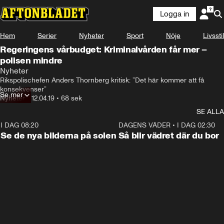
Logga in
Hem
Serier
Nyheter
Sport
Nöje
Livsstil
Regeringens vårbudget: Kriminalvården får mer –
polisen mindre
Nyheter
Rikspolischefen Anders Thornberg kritisk: ”Det här kommer att få 
konsekvenser”
Se mer
Nyheter
•
12.04.19
•
68 sek
SE ALLA
I DAG 08:20
0:19
DAGENS VÄDER
•
I DAG 02:30
Se de nya bilderna på solen
Så blir vädret där du bor