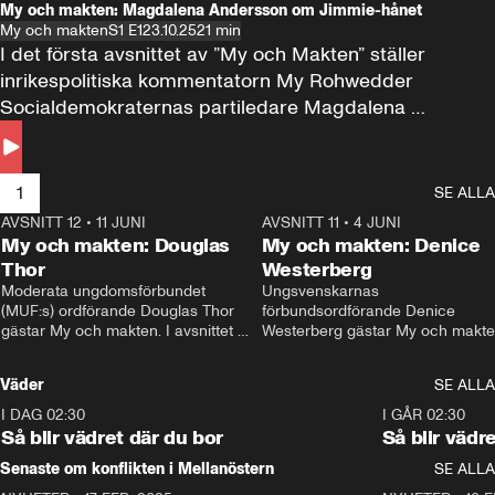
My och makten: Magdalena Andersson om Jimmie-hånet
My och makten
S1 E1
23.10.25
21 min
I det första avsnittet av ”My och Makten” ställer 
inrikespolitiska kommentatorn My Rohwedder 
Socialdemokraternas partiledare Magdalena 
Andersson till svars.
1
SE ALLA
AVSNITT 12
•
11 JUNI
26:27
AVSNITT 11
•
4 JUNI
2
My och makten: Douglas
My och makten: Denice
Thor
Westerberg
Moderata ungdomsförbundet 
Ungsvenskarnas 
(MUF:s) ordförande Douglas Thor 
förbundsordförande Denice 
gästar My och makten. I avsnittet 
Westerberg gästar My och makten.
diskuteras tonårsutvisningarna och 
avsnittet diskuteras migrationsfrå
hur Moderaterna ska locka väljare till 
och hur SD ska locka kvinnliga 
Väder
SE ALLA
valet i höst. 
väljare. 
I DAG 02:30
1:06
I GÅR 02:30
Så blir vädret där du bor
Så blir vädr
Senaste om konflikten i Mellanöstern
SE ALLA