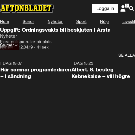
Logga in
Hem
Serier
Nyheter
Sport
Nöje
Livsstil
Uppgift: Ordningsvakts bil beskjuten i Årsta
Nyheter
Flera polispatruller på plats
Se mer
Nyheter
•
12.04.19
•
41 sek
SE ALLA
I DAG 19:07
0:45
I DAG 15:23
Här somnar programledaren
Albert, 8, besteg
– i sändning
Kebnekaise – vill högre