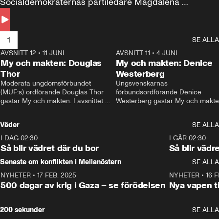
Socialdemokraternas partiledare Magdalena 
Andersson till svars.
1
SE ALLA
AVSNITT 12
•
11 JUNI
26:27
AVSNITT 11
•
4 JUNI
2
My och makten: Douglas
My och makten: Denice
Thor
Westerberg
Moderata ungdomsförbundet 
Ungsvenskarnas 
(MUF:s) ordförande Douglas Thor 
förbundsordförande Denice 
gästar My och makten. I avsnittet 
Westerberg gästar My och makten.
diskuteras tonårsutvisningarna och 
avsnittet diskuteras migrationsfrå
hur Moderaterna ska locka väljare till 
och hur SD ska locka kvinnliga 
Väder
SE ALLA
valet i höst. 
väljare. 
I DAG 02:30
1:06
I GÅR 02:30
Så blir vädret där du bor
Så blir vädr
Senaste om konflikten i Mellanöstern
SE ALLA
NYHETER
•
17 FEB. 2025
0:45
NYHETER
•
16 F
500 dagar av krig i Gaza – se förödelsen
Nya vapen ti
200 sekunder
SE ALLA