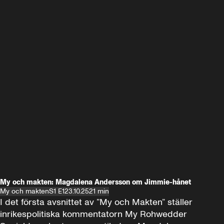
My och makten: Magdalena Andersson om Jimmie-hånet
My och makten
S1 E1
23.10.25
21 min
I det första avsnittet av ”My och Makten” ställer 
inrikespolitiska kommentatorn My Rohwedder 