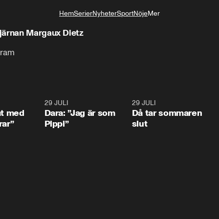
Hem
Serier
Nyheter
Sport
Nöje
Mer
Livsstil
järnan Margaux Dietz
agram
1:02
29 JULI
0:41
29 JULI
0:3
at med
Dara: ”Jag är som
Då tar sommaren
rar”
Pippi”
slut