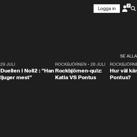
Logga in
SE ALLA
9
29 JULI
0:47
ROCKBJÖRNEN
•
28 JULI
0:15
ROCKBJÖRN
Duellen i Noll2 : ”Han
Rockbjörnen-quiz:
Hur väl kä
ljuger mest”
Katia VS Pontus
Pontus?