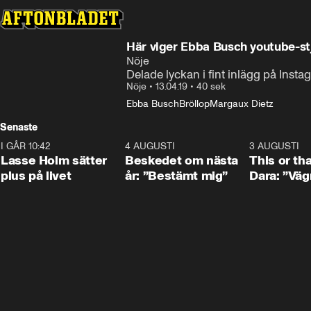
Här viger Ebba Busch youtube-st
Nöje
Delade lyckan i fint inlägg på Inst
Nöje
•
13.04.19
•
40 sek
Ebba Busch
Bröllop
Margaux Dietz
Senaste
I GÅR 10:42
1:04
4 AUGUSTI
0:24
3 AUGUSTI
Lasse Holm sätter
Beskedet om nästa
This or th
plus på livet
år: ”Bestämt mig”
Dara: ”Väg