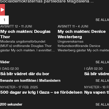
Socialdemokraternas partiledare Magdalena 
Andersson till svars.
1
SE ALLA
AVSNITT 12
•
11 JUNI
26:27
AVSNITT 11
•
4 JUNI
2
My och makten: Douglas
My och makten: Denice
Thor
Westerberg
Moderata ungdomsförbundet 
Ungsvenskarnas 
(MUF:s) ordförande Douglas Thor 
förbundsordförande Denice 
gästar My och makten. I avsnittet 
Westerberg gästar My och makten.
diskuteras tonårsutvisningarna och 
avsnittet diskuteras migrationsfrå
hur Moderaterna ska locka väljare till 
och hur SD ska locka kvinnliga 
Väder
SE ALLA
valet i höst. 
väljare. 
I DAG 02:30
1:06
I GÅR 02:30
Så blir vädret där du bor
Så blir vädr
Senaste om konflikten i Mellanöstern
SE ALLA
NYHETER
•
17 FEB. 2025
0:45
NYHETER
•
16 F
500 dagar av krig i Gaza – se förödelsen
Nya vapen ti
200 sekunder
SE ALLA