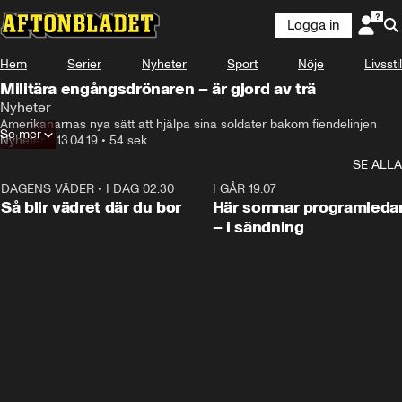
Logga in
Hem
Serier
Nyheter
Sport
Nöje
Livsstil
Militära engångsdrönaren – är gjord av trä
Nyheter
Amerikanarnas nya sätt att hjälpa sina soldater bakom fiendelinjen
Se mer
Nyheter
•
13.04.19
•
54 sek
SE ALLA
DAGENS VÄDER
•
I DAG 02:30
1:06
I GÅR 19:07
Så blir vädret där du bor
Här somnar programleda
– i sändning