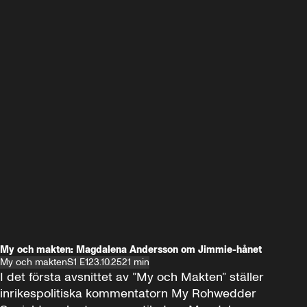
My och makten: Magdalena Andersson om Jimmie-hånet
My och makten
S1 E1
23.10.25
21 min
I det första avsnittet av ”My och Makten” ställer 
inrikespolitiska kommentatorn My Rohwedder 