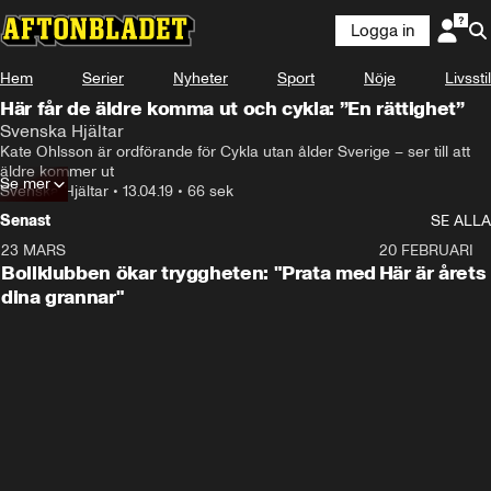
Logga in
Hem
Serier
Nyheter
Sport
Nöje
Livsstil
Här får de äldre komma ut och cykla: ”En rättighet”
Svenska Hjältar
Kate Ohlsson är ordförande för Cykla utan ålder Sverige – ser till att 
äldre kommer ut
Se mer
Svenska Hjältar
•
13.04.19
•
66 sek
Senast
SE ALLA
23 MARS
1:27
20 FEBRUARI
Bollklubben ökar tryggheten: "Prata med
Här är årets
dina grannar"