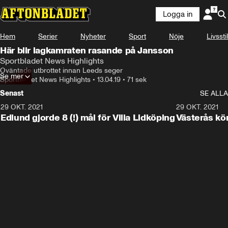
Logga in
Hem
Serier
Nyheter
Sport
Nöje
Livsstil
Här blir lagkamraten rasande på Jansson
Sportbladet News Highlights
Oväntade utbrottet innan Leeds seger
Se mer
Sportbladet News Highlights
•
13.04.19
•
71 sek
Senast
SE ALLA
29 OKT. 2021
4:11
29 OKT. 2021
Edlund gjorde 8 (!) mål för Villa Lidköping
Västerås kö