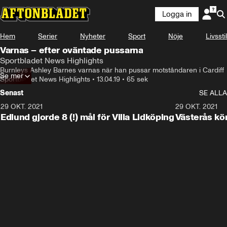
Logga in
Hem
Serier
Nyheter
Sport
Nöje
Livsstil
Varnas – efter oväntade pussarna
Sportbladet News Highlights
Burnleys Ashley Barnes varnas när han pussar motståndaren i Cardiff
Se mer
Sportbladet News Highlights
•
13.04.19
•
65 sek
Senast
SE ALLA
29 OKT. 2021
4:11
29 OKT. 2021
Edlund gjorde 8 (!) mål för Villa Lidköping
Västerås kö