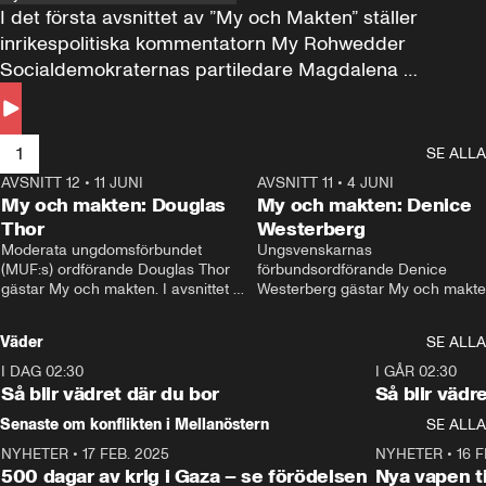
I det första avsnittet av ”My och Makten” ställer 
inrikespolitiska kommentatorn My Rohwedder 
Socialdemokraternas partiledare Magdalena 
Andersson till svars.
1
SE ALLA
AVSNITT 12
•
11 JUNI
26:27
AVSNITT 11
•
4 JUNI
2
My och makten: Douglas
My och makten: Denice
Thor
Westerberg
Moderata ungdomsförbundet 
Ungsvenskarnas 
(MUF:s) ordförande Douglas Thor 
förbundsordförande Denice 
gästar My och makten. I avsnittet 
Westerberg gästar My och makten.
diskuteras tonårsutvisningarna och 
avsnittet diskuteras migrationsfrå
hur Moderaterna ska locka väljare till 
och hur SD ska locka kvinnliga 
Väder
SE ALLA
valet i höst. 
väljare. 
I DAG 02:30
1:06
I GÅR 02:30
Så blir vädret där du bor
Så blir vädr
Senaste om konflikten i Mellanöstern
SE ALLA
NYHETER
•
17 FEB. 2025
0:45
NYHETER
•
16 F
500 dagar av krig i Gaza – se förödelsen
Nya vapen ti