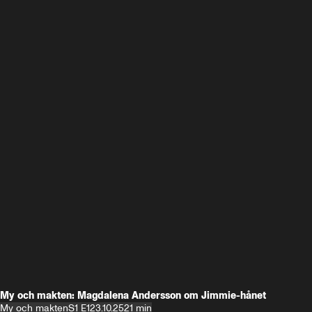
My och makten: Magdalena Andersson om Jimmie-hånet
My och makten
S1 E1
23.10.25
21 min