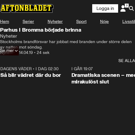
Logga in
Hem
Serier
Nyheter
Sport
Nöje
Livsstil
Parhus i Bromma började brinna
Nyheter
Stockholms brandförsvar har jobbat med branden under större delen 
av natten mot söndag.
Se mer
Nyheter
•
14.04.19
•
24 sek
SE ALLA
DAGENS VÄDER
•
I DAG 02:30
1:06
I GÅR 19:07
Så blir vädret där du bor
Dramatiska scenen – me
mirakulöst slut