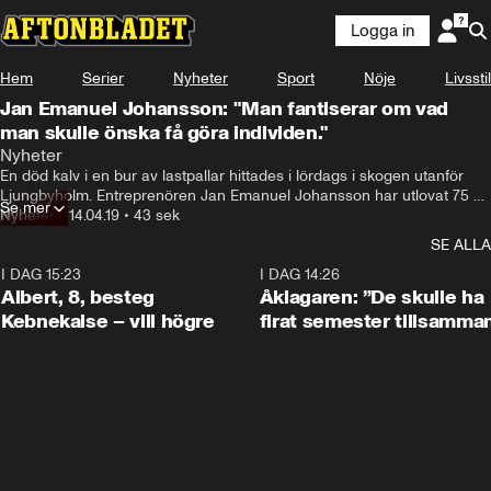
Logga in
Hem
Serier
Nyheter
Sport
Nöje
Livsstil
Jan Emanuel Johansson: "Man fantiserar om vad
man skulle önska få göra individen."
Nyheter
En död kalv i en bur av lastpallar hittades i lördags i skogen utanför 
Ljungbyholm. Entreprenören Jan Emanuel Johansson har utlovat 75 
Se mer
000 kronor till den som ger ett avgörande tips som kan fälla 
Nyheter
•
14.04.19
•
43 sek
brottslingen.
SE ALLA
I DAG 15:23
0:54
I DAG 14:26
Albert, 8, besteg
Åklagaren: ”De skulle ha
Kebnekaise – vill högre
firat semester tillsamma