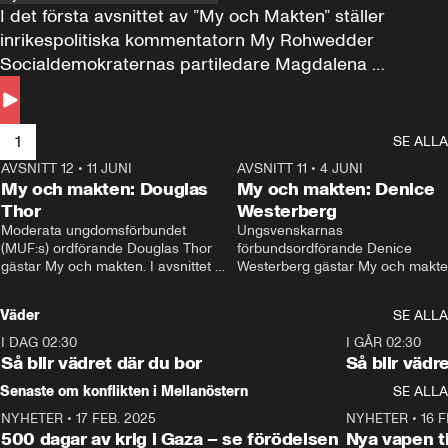
I det första avsnittet av ”My och Makten” ställer 
inrikespolitiska kommentatorn My Rohwedder 
Socialdemokraternas partiledare Magdalena 
Andersson till svars.
1
SE ALLA
AVSNITT 12
•
11 JUNI
26:27
AVSNITT 11
•
4 JUNI
2
My och makten: Douglas
My och makten: Denice
Thor
Westerberg
Moderata ungdomsförbundet 
Ungsvenskarnas 
(MUF:s) ordförande Douglas Thor 
förbundsordförande Denice 
gästar My och makten. I avsnittet 
Westerberg gästar My och makten.
diskuteras tonårsutvisningarna och 
avsnittet diskuteras migrationsfrå
hur Moderaterna ska locka väljare till 
och hur SD ska locka kvinnliga 
Väder
SE ALLA
valet i höst. 
väljare. 
I DAG 02:30
1:06
I GÅR 02:30
Så blir vädret där du bor
Så blir vädr
Senaste om konflikten i Mellanöstern
SE ALLA
NYHETER
•
17 FEB. 2025
0:45
NYHETER
•
16 F
500 dagar av krig i Gaza – se förödelsen
Nya vapen ti