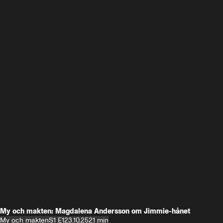
My och makten: Magdalena Andersson om Jimmie-hånet
My och makten
S1 E1
23.10.25
21 min