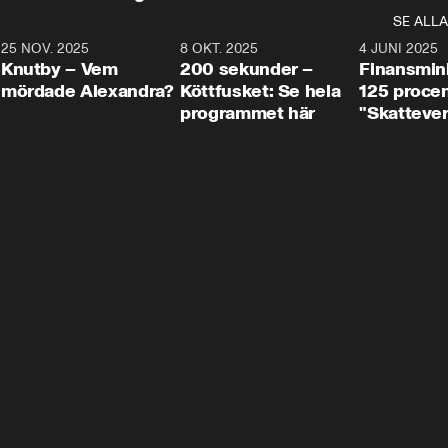
SE ALLA
3
25 NOV. 2025
31:05
8 OKT. 2025
4:29
4 JUNI 2025
Knutby – Vem
200 sekunder –
Finansmin
mördade Alexandra?
Köttfusket: Se hela
125 procent
programmet här
"Skattever
viktig uppg