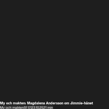
My och makten: Magdalena Andersson om Jimmie-hånet
My och makten
S1 E1
23.10.25
21 min