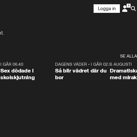
Logga in
t.
SE ALLA
6
I GÅR 06:40
0:47
DAGENS VÄDER
•
I GÅR 02:30
1:06
6 AUGUSTI
Sex dödade i
Så blir vädret där du
Dramatisk
skolskjutning
bor
med miraku