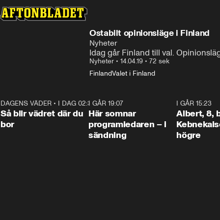
Ostabilt opinionsläge i Finland
Nyheter
Idag går Finland till val. Opinionsläg
Nyheter
•
14.04.19
•
72 sek
Finland
Valet i Finland
DAGENS VÄDER
•
I DAG 02:30
1:06
I GÅR 19:07
0:45
I GÅR 15:23
Så blir vädret där du
Här somnar
Albert, 8,
bor
programledaren – i
Kebnekaise
sändning
högre