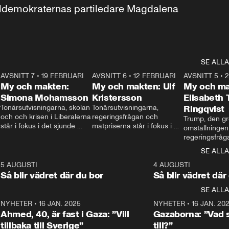
aldemokraternas partiledare Magdalena 
SE ALLA
7
AVSNITT 7
•
19 FEBRUARI
24:30
AVSNITT 6
•
12 FEBRUARI
27:30
AVSNITT 5
•
My och makten:
My och makten: Ulf
My och ma
Simona Mohamsson
Kristersson
Elisabeth
 
Tonårsutvisningarna, skolan 
Tonårsutvisningarna, 
Ringqvist
och och krisen i Liberalerna 
regeringsfrågan och 
Trump, den gr
står i fokus i det sjunde 
matpriserna står i fokus i 
omställningen
avsnittet av ”My och 
det sjätte avsnittet av ”My 
regeringsfråga
makten”. Se när 
och makten”. Se när 
centrum i det 
SE ALLA
Aftonbladets inrikespolitiska 
Aftonbladets inrikespolitiska 
avsnittet av ”
kommentator My 
kommentator My 
6
5 AUGUSTI
1:06
4 AUGUSTI
Makten”. Se nä
Rohwedder ställer 
Rohwedder ställer 
Så blir vädret där du bor
Så blir vädret där
Aftonbladets in
utbildnings- och 
statsminister Ulf Kristersson 
kommentator 
SE ALLA
integrationsminister Simona 
till svars.
Rohwedder stäl
Mohamsson till svars.
Centerpartiets
2
NYHETER
•
16 JAN. 2025
1:01
NYHETER
•
16 JAN. 20
Thand Ring till
Ahmed, 40, är fast i Gaza: ”Vill
Gazaborna: ”Vad s
tillbaka till Sverige”
till?”