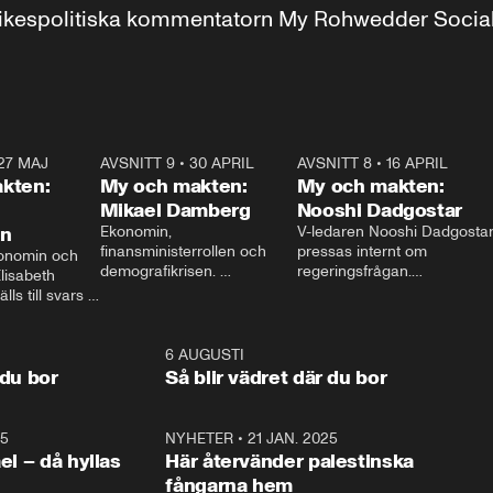
r inrikespolitiska kommentatorn My Rohwedder Soci
27 MAJ
3:51
AVSNITT 9
•
30 APRIL
24:00
AVSNITT 8
•
16 APRIL
25:1
kten:
My och makten:
My och makten:
Mikael Damberg
Nooshi Dadgostar
on
Ekonomin, 
V-ledaren Nooshi Dadgostar
finansministerrollen och 
pressas internt om 
onomin och 
demografikrisen. 
regeringsfrågan.

lisabeth 
Oppositionen ställs till svars 
I Aftonbladets 
ls till svars 
när Socialdemokraternas 
partiledarutfrågning ”My 
stern gästar 
Mikael Damberg gästar My 
och Makten” sätter hon ner 
My och Makten. 
och Makten. 
foten mot kritikerna:

1:06
6 AUGUSTI
1:0
– Vi ställer upp i val. Ska vi 
 du bor
Så blir vädret där du bor
vara med så sitter vi förstås 
25
1:22
NYHETER
•
21 JAN. 2025
0:5
ael – då hyllas
Här återvänder palestinska
fångarna hem