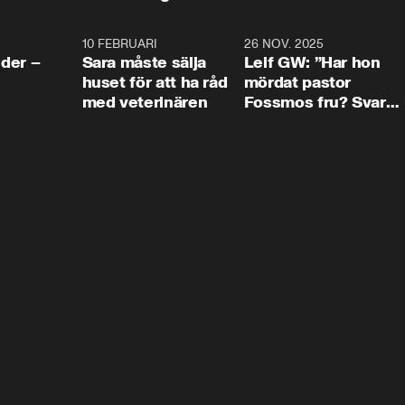
4:24
10 FEBRUARI
4:13
26 NOV. 2025
8:1
der –
Sara måste sälja
Leif GW: ”Har hon
huset för att ha råd
mördat pastor
med veterinären
Fossmos fru? Svar
nej.”