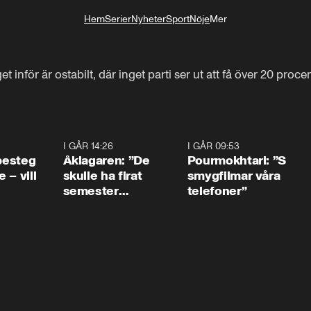
Hem
Serier
Nyheter
Sport
Nöje
Mer
Livsstil
et inför är ostabilt, där inget parti ser ut att få över 20 procen
0:54
I GÅR 14:26
1:54
I GÅR 09:53
1:3
 besteg
Åklagaren: ”De
Pourmokhtari: ”S
 – vill
skulle ha firat
smygfilmar våra
semester
telefoner”
tillsammans”