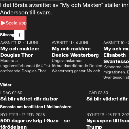
I det första avsnittet av ”My och Makten” ställe
Andersson till svars.
Spela upp
1
Säsong
AVSNITT 12
•
11 JUNI
26:27
AVSNITT 11
•
4 JUNI
23:40
AVSNITT 10
•
My och makten:
My och makten:
My och ma
Douglas Thor
Denice Westerberg
Elisabeth
Moderata 
Ungsvenskarnas 
Svantess
ungdomsförbundet (MUF:s) 
förbundsordförande Denice 
Kvinnorna, ek
ordförande Douglas Thor 
Westerberg gästar My och 
migrationen. E
gästar My och makten. I 
makten. I avsnittet 
Svantesson stäl
avsnittet diskuteras 
diskuteras migrationsfrågan 
när finansmini
Väder
tonårsutvisningarna och hur 
och hur SD ska locka 
Moderaterna ska locka 
kvinnliga väljare. 
I DAG 02:30
1:06
I GÅR 02:30
väljare till valet i höst. 
Så blir vädret där du bor
Så blir vädret där
Senaste om konflikten i Mellanöstern
NYHETER
•
17 FEB. 2025
0:45
NYHETER
•
16 FEB. 20
500 dagar av krig i Gaza – se
Nya vapen till Isr
förödelsen
Trump