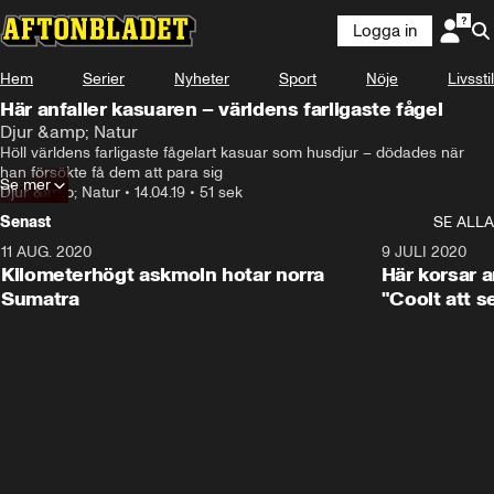
Logga in
Hem
Serier
Nyheter
Sport
Nöje
Livsstil
Här anfaller kasuaren – världens farligaste fågel
Djur &amp; Natur
Höll världens farligaste fågelart kasuar som husdjur – dödades när 
han försökte få dem att para sig
Se mer
Djur &amp; Natur
•
14.04.19
•
51 sek
Senast
SE ALLA
11 AUG. 2020
0:41
9 JULI 2020
Kilometerhögt askmoln hotar norra
Här korsar 
Sumatra
"Coolt att s