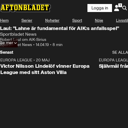
Logga in
Hem
Serier
Nyheter
Sport
Nöje
Livsstil
Laul: ”Lahne är fundamental för AIK:s anfallsspel”
Sportbladet News
Robert Laul om AIK-Sirius
Se mer
Sportbladet News
•
14.04.19
•
8 min
Senast
SE ALLA
EUROPA LEAGUE
•
20 MAJ
1:32
EUROPA LEAG
Victor Nilsson Lindelöf vinner Europa
Självmål frå
League med sitt Aston Villa