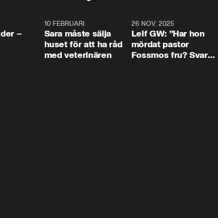
4:24
10 FEBRUARI
4:13
26 NOV. 2025
8:1
der –
Sara måste sälja
Leif GW: ”Har hon
huset för att ha råd
mördat pastor
med veterinären
Fossmos fru? Svar
nej.”