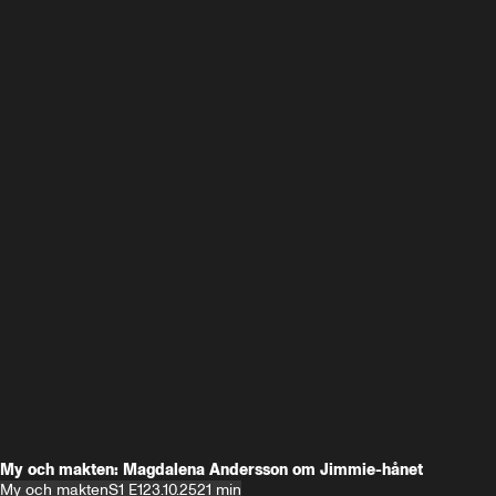
My och makten: Magdalena Andersson om Jimmie-hånet
My och makten
S1 E1
23.10.25
21 min