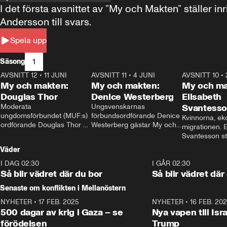
I det första avsnittet av ”My och Makten” ställe
Andersson till svars.
Spela upp
1
Säsong
AVSNITT 12
•
11 JUNI
26:27
AVSNITT 11
•
4 JUNI
23:40
AVSNITT 10
•
My och makten:
My och makten:
My och ma
Douglas Thor
Denice Westerberg
Elisabeth
Moderata 
Ungsvenskarnas 
Svantess
ungdomsförbundet (MUF:s) 
förbundsordförande Denice 
Kvinnorna, ek
ordförande Douglas Thor 
Westerberg gästar My och 
migrationen. E
gästar My och makten. I 
makten. I avsnittet 
Svantesson stäl
avsnittet diskuteras 
diskuteras migrationsfrågan 
när finansmini
Väder
tonårsutvisningarna och hur 
och hur SD ska locka 
Moderaterna ska locka 
kvinnliga väljare. 
I DAG 02:30
1:06
I GÅR 02:30
väljare till valet i höst. 
Så blir vädret där du bor
Så blir vädret där
Senaste om konflikten i Mellanöstern
NYHETER
•
17 FEB. 2025
0:45
NYHETER
•
16 FEB. 20
500 dagar av krig i Gaza – se
Nya vapen till Isr
förödelsen
Trump