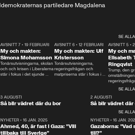
aldemokraternas partiledare Magdalena 
SE ALLA
7
AVSNITT 7
•
19 FEBRUARI
24:30
AVSNITT 6
•
12 FEBRUARI
27:30
AVSNITT 5
•
My och makten:
My och makten: Ulf
My och ma
Simona Mohamsson
Kristersson
Elisabeth
 
Tonårsutvisningarna, skolan 
Tonårsutvisningarna, 
Ringqvist
och och krisen i Liberalerna 
regeringsfrågan och 
Trump, den gr
står i fokus i det sjunde 
matpriserna står i fokus i 
omställningen
avsnittet av ”My och 
det sjätte avsnittet av ”My 
regeringsfråga
makten”. Se när 
och makten”. Se när 
centrum i det 
SE ALLA
Aftonbladets inrikespolitiska 
Aftonbladets inrikespolitiska 
avsnittet av ”
kommentator My 
kommentator My 
6
3 AUGUSTI
1:06
2 AUGUSTI
Makten”. Se nä
Rohwedder ställer 
Rohwedder ställer 
Så blir vädret där du bor
Så blir vädret där
Aftonbladets in
utbildnings- och 
statsminister Ulf Kristersson 
kommentator 
SE ALLA
integrationsminister Simona 
till svars.
Rohwedder stäl
Mohamsson till svars.
Centerpartiets
2
NYHETER
•
16 JAN. 2025
1:01
NYHETER
•
16 JAN. 20
Thand Ring till
Ahmed, 40, är fast i Gaza: ”Vill
Gazaborna: ”Vad s
tillbaka till Sverige”
till?”