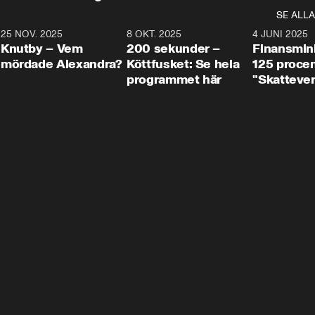
SE ALLA
3
25 NOV. 2025
31:05
8 OKT. 2025
4:29
4 JUNI 2025
Knutby – Vem
200 sekunder –
Finansmin
mördade Alexandra?
Köttfusket: Se hela
125 procent
programmet här
"Skattever
viktig uppg