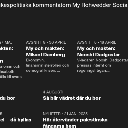
r inrikespolitiska kommentatorn My Rohwedder Soci
27 MAJ
3:51
AVSNITT 9
•
30 APRIL
24:00
AVSNITT 8
•
16 APRIL
25:1
kten:
My och makten:
My och makten:
Mikael Damberg
Nooshi Dadgostar
on
Ekonomin, 
V-ledaren Nooshi Dadgostar
finansministerrollen och 
pressas internt om 
onomin och 
demografikrisen. 
regeringsfrågan.

lisabeth 
Oppositionen ställs till svars 
I Aftonbladets 
ls till svars 
när Socialdemokraternas 
partiledarutfrågning ”My 
stern gästar 
Mikael Damberg gästar My 
och Makten” sätter hon ner 
My och Makten. 
och Makten. 
foten mot kritikerna:

1:06
4 AUGUSTI
1:0
– Vi ställer upp i val. Ska vi 
 du bor
Så blir vädret där du bor
vara med så sitter vi förstås 
25
1:22
NYHETER
•
21 JAN. 2025
0:5
ael – då hyllas
Här återvänder palestinska
fångarna hem