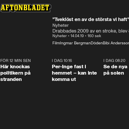
”Tveklöst en av de största vi haft
Nyheter
Drabbades 2009 av en stroke, blev 
Nyheter
•
14.04.19
•
160 sek
Film
Ingmar Bergman
Döden
Bibi Andersso
FÖR 12 MIN SEN
0:45
I DAG 10:16
1:26
I DAG 08:20
Här knockas
Per-Inge fast i
Se de nya 
politikern på
hemmet – kan inte
på solen
stranden
komma ut