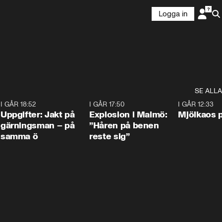
Logga in
SE ALLA
5
I GÅR 18:52
0:33
I GÅR 17:50
1:10
I GÅR 12:33
Uppgifter: Jakt på
Explosion i Malmö:
Mjölkaos p
gärningsman – på
”Håren på benen
samma ö
reste sig”