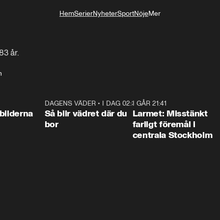
Hem
Serier
Nyheter
Sport
Nöje
Mer
Livsstil
”
83 år.
n
0:31
DAGENS VÄDER
•
I DAG 02:30
1:06
I GÅR 21:41
0:3
bilderna
Så blir vädret där du
Larmet: Misstänkt
bor
farligt föremål i
centrala Stockholm