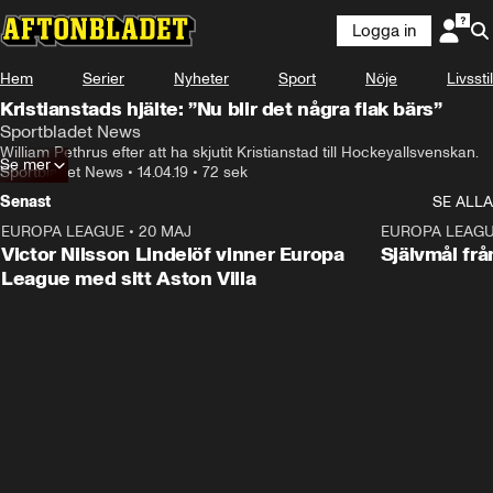
Logga in
Hem
Serier
Nyheter
Sport
Nöje
Livsstil
Kristianstads hjälte: ”Nu blir det några flak bärs”
Sportbladet News
William Pethrus efter att ha skjutit Kristianstad till Hockeyallsvenskan.
Se mer
Sportbladet News
•
14.04.19
•
72 sek
Senast
SE ALLA
EUROPA LEAGUE
•
20 MAJ
1:32
EUROPA LEAG
Victor Nilsson Lindelöf vinner Europa
Självmål frå
League med sitt Aston Villa