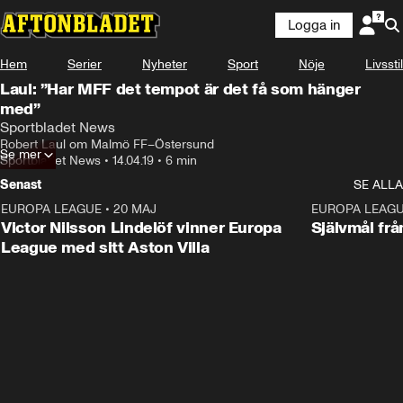
Logga in
Hem
Serier
Nyheter
Sport
Nöje
Livsstil
Laul: ”Har MFF det tempot är det få som hänger
med”
Sportbladet News
Robert Laul om Malmö FF–Östersund
Se mer
Sportbladet News
•
14.04.19
•
6 min
Senast
SE ALLA
EUROPA LEAGUE
•
20 MAJ
1:32
EUROPA LEAG
Victor Nilsson Lindelöf vinner Europa
Självmål frå
League med sitt Aston Villa