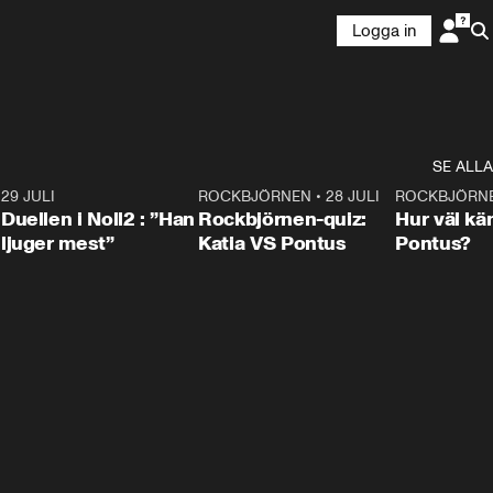
Logga in
SE ALLA
9
29 JULI
0:47
ROCKBJÖRNEN
•
28 JULI
0:15
ROCKBJÖRN
Duellen i Noll2 : ”Han
Rockbjörnen-quiz:
Hur väl kä
ljuger mest”
Katia VS Pontus
Pontus?