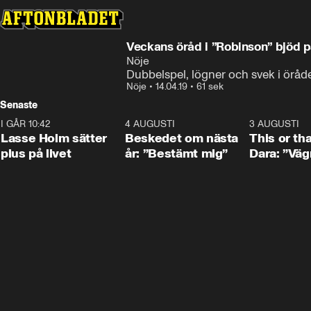
Veckans öråd i ”Robinson” bjöd 
Nöje
Dubbelspel, lögner och svek i öråde
Nöje
•
14.04.19
•
61 sek
Senaste
I GÅR 10:42
1:04
4 AUGUSTI
0:24
3 AUGUSTI
Lasse Holm sätter
Beskedet om nästa
This or th
plus på livet
år: ”Bestämt mig”
Dara: ”Väg