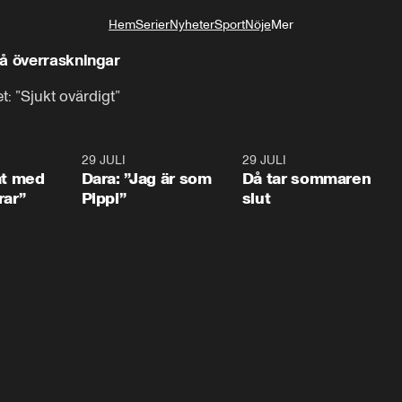
Hem
Serier
Nyheter
Sport
Nöje
Mer
Livsstil
på överraskningar
t: ”Sjukt ovärdigt”
1:02
29 JULI
0:41
29 JULI
0:3
at med
Dara: ”Jag är som
Då tar sommaren
rar”
Pippi”
slut