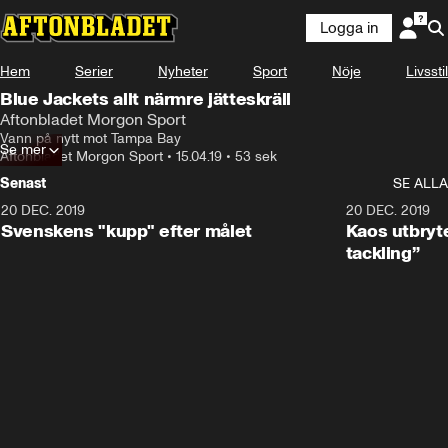
Logga in
Hem
Serier
Nyheter
Sport
Nöje
Livsstil
Blue Jackets allt närmre jätteskräll
Aftonbladet Morgon Sport
Vann på nytt mot Tampa Bay
Se mer
Aftonbladet Morgon Sport
•
15.04.19
•
53 sek
Senast
SE ALLA
20 DEC. 2019
0:44
20 DEC. 2019
Svenskens "kupp" efter målet
Kaos utbryte
tackling”