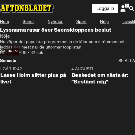
Logga in
Hem
Serier
Nyheter
Sport
Nöje
Livsstil
Lyssnarna rasar över Svensktoppens beslut
Nöje
Nu väger det populära programmet in de låtar som strömmas och 
laddas ner mest när de utformar topplistan
Se mer
Nöje
•
15.04.19
•
32 sek
Senaste
SE ALLA
I GÅR 10:42
1:04
4 AUGUSTI
Lasse Holm sätter plus på
Beskedet om nästa år:
livet
”Bestämt mig”