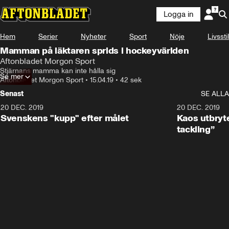
Logga in
Hem
Serier
Nyheter
Sport
Nöje
Livsstil
Mamman på läktaren sprids i hockeyvärlden
Aftonbladet Morgon Sport
Stjärnans mamma kan inte hålla sig
Se mer
Aftonbladet Morgon Sport
•
15.04.19
•
42 sek
Senast
SE ALLA
20 DEC. 2019
0:44
20 DEC. 2019
Svenskens "kupp" efter målet
Kaos utbryte
tackling”