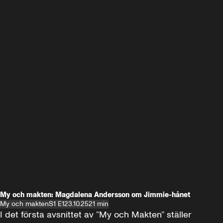
My och makten: Magdalena Andersson om Jimmie-hånet
My och makten
S1 E1
23.10.25
21 min
I det första avsnittet av ”My och Makten” ställer 