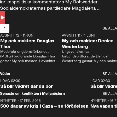
inrikespolitiska kommentatorn My Rohwedder 
Socialdemokraternas partiledare Magdalena 
Andersson till svars.
1
SE ALLA
AVSNITT 12
•
11 JUNI
26:27
AVSNITT 11
•
4 JUNI
2
My och makten: Douglas
My och makten: Denice
Thor
Westerberg
Moderata ungdomsförbundet 
Ungsvenskarnas 
(MUF:s) ordförande Douglas Thor 
förbundsordförande Denice 
gästar My och makten. I avsnittet 
Westerberg gästar My och makten.
diskuteras tonårsutvisningarna och 
avsnittet diskuteras migrationsfrå
hur Moderaterna ska locka väljare till 
och hur SD ska locka kvinnliga 
Väder
SE ALLA
valet i höst. 
väljare. 
I DAG 02:30
1:06
I GÅR 02:30
Så blir vädret där du bor
Så blir vädr
Senaste om konflikten i Mellanöstern
SE ALLA
NYHETER
•
17 FEB. 2025
0:45
NYHETER
•
16 F
500 dagar av krig i Gaza – se förödelsen
Nya vapen ti