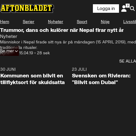
Logga in
Hem
Serier
Nyheter
Sport
Nöje
Livsstil
Trummor, dans och kulörer när Nepal firar nytt år
Nyheter
Människor i Nepal firade sitt nya år på måndagen (15 APRIL 2019), med 
traditionella ritualer.
Se mer
Nyheter
•
15.04.19
•
28 sek
SE ALLA
30 JUNI
1:24
23 JULI
Kommunen som blivit en
Svensken om Rivieran:
tillflyktsort för skuldsatta
"Blivit som Dubai"