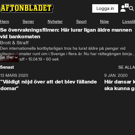
Logga in
Hem
Serier
Nyheter
Sport
Nöje
Livsstil
Se övervakningsfilmen: Här lurar ligan äldre mannen
vid bankomaten
Brott & Straff
Den internationella kortbytarligan tros ha lurat äldre på pengar vid 
uttagsautomater runt om i Sverige i flera år. Nu har rättegången börjat 
Se mer
mot en misstänkt medlem i ligan. En övervakningsvideo fångar ett av 
Brott & Straff
•
15.04.19
•
60 sek
tillfällena, där ligan lurar en äldre man med kryckor vid en bankomat.
Senast
SE ALLA
13 MARS 2020
1:17
9 JAN. 2020
"Väldigt nöjd över att det blev fällande
Här dansar k
domar"
ska kunna g