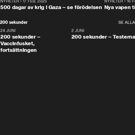
NYHETER
•
17 FEB. 2025
0:45
NYHETER
•
16 F
500 dagar av krig i Gaza – se förödelsen
Nya vapen ti
200 sekunder
SE ALLA
24 JUNI
5:00
2 JUNI
200 sekunder –
200 sekunder – Testern
Vaccinfusket,
fortsättningen