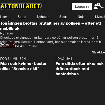
Logga in
Hem
Serier
Nyheter
Sport
Nöje
Livsstil
Tonåringen brottas brutalt ner av polisen – efter ett
mobilbråk
Nyheter
Chockade skolungdomar kan bara se på när polisen brottar ner 16-
åriga Dnigma Howard. Hennes familj har nu anmält poliserna, som har 
Se mer
stängts av i väntan på utredning.
Nyheter
•
15.04.19
•
71 sek
SE ALLA
FÖR 34 MIN SEN
1:11
I DAG 13:41
Män och kvinnor bastar
Fem döda efter ukrainsk
olika: "Snackar skit"
drönarattack mot
bostadshus