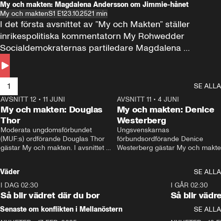
My och makten: Magdalena Andersson om Jimmie-hånet
My och makten
S1 E1
23.10.25
21 min
I det första avsnittet av ”My och Makten” ställer 
inrikespolitiska kommentatorn My Rohwedder 
Socialdemokraternas partiledare Magdalena 
Andersson till svars.
1
SE ALLA
AVSNITT 12
•
11 JUNI
26:27
AVSNITT 11
•
4 JUNI
2
My och makten: Douglas
My och makten: Denice
Thor
Westerberg
Moderata ungdomsförbundet 
Ungsvenskarnas 
(MUF:s) ordförande Douglas Thor 
förbundsordförande Denice 
gästar My och makten. I avsnittet 
Westerberg gästar My och makten.
diskuteras tonårsutvisningarna och 
avsnittet diskuteras migrationsfrå
hur Moderaterna ska locka väljare till 
och hur SD ska locka kvinnliga 
Väder
SE ALLA
valet i höst. 
väljare. 
I DAG 02:30
1:06
I GÅR 02:30
Så blir vädret där du bor
Så blir vädr
Senaste om konflikten i Mellanöstern
SE ALLA