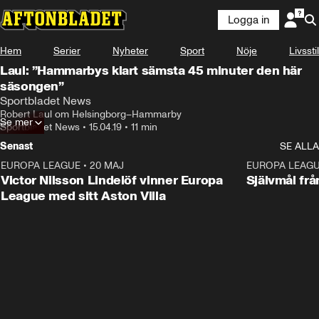
Logga in
Hem
Serier
Nyheter
Sport
Nöje
Livsstil
Laul: ”Hammarbys klart sämsta 45 minuter den här
säsongen”
Sportbladet News
Robert Laul om Helsingborg–Hammarby
Se mer
Sportbladet News
•
15.04.19
•
11 min
Senast
SE ALLA
EUROPA LEAGUE
•
20 MAJ
1:32
EUROPA LEAG
Victor Nilsson Lindelöf vinner Europa
Självmål frå
League med sitt Aston Villa