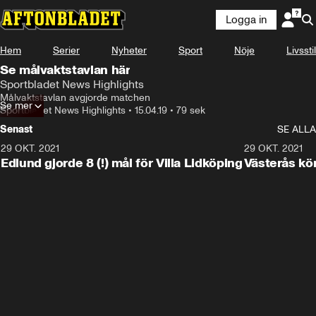
Logga in
Hem
Serier
Nyheter
Sport
Nöje
Livsstil
Se målvaktstavlan här
Sportbladet News Highlights
Målvaktstavlan avgjorde matchen
Se mer
Sportbladet News Highlights
•
15.04.19
•
79 sek
Senast
SE ALLA
29 OKT. 2021
4:11
29 OKT. 2021
Edlund gjorde 8 (!) mål för Villa Lidköping
Västerås kö