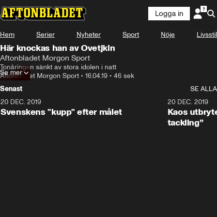
Logga in
Hem
Serier
Nyheter
Sport
Nöje
Livsstil
Här knockas han av Ovetjkin
Aftonbladet Morgon Sport
Tonåringen sänkt av stora idolen i natt
Se mer
Aftonbladet Morgon Sport
•
16.04.19
•
46 sek
Senast
SE ALLA
20 DEC. 2019
0:44
20 DEC. 2019
Svenskens "kupp" efter målet
Kaos utbryte
tackling”