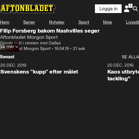
Logga in
Hem
Serier
Nyheter
Sport
Nöje
Livsstil
Filip Forsberg bakom Nashvilles seger
Aftonbladet Morgon Sport
Gjorde mål i vinsten mot Dallas
Se mer
Aftonbladet Morgon Sport
•
16.04.19
•
21 sek
Senast
SE ALLA
20 DEC. 2019
0:44
20 DEC. 2019
Svenskens "kupp" efter målet
Kaos utbryte
tackling”