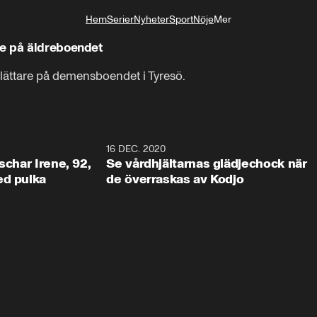
Hem
Serier
Nyheter
Sport
Nöje
Mer
Livsstil
e på äldreboendet
 lättare på demensboendet i Tyresö.
0:49
16 DEC. 2020
1:3
schar Irene, 92,
Se vårdhjältarnas glädjechock när
ed pulka
de överraskas av Kodjo