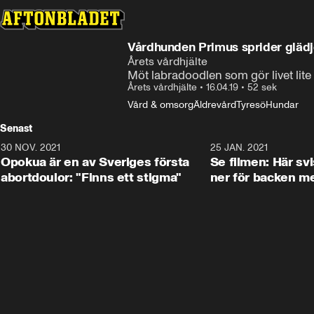
Vårdhunden Primus sprider glädj
Årets vårdhjälte
Möt labradoodlen som gör livet lite
Årets vårdhjälte
•
16.04.19
•
52 sek
Vård & omsorg
Äldrevård
Tyresö
Hundar
Senast
30 NOV. 2021
1:29
25 JAN. 2021
Opokua är en av Sveriges första
Se filmen: Här svi
abortdoulor: "Finns ett stigma"
ner för backen m