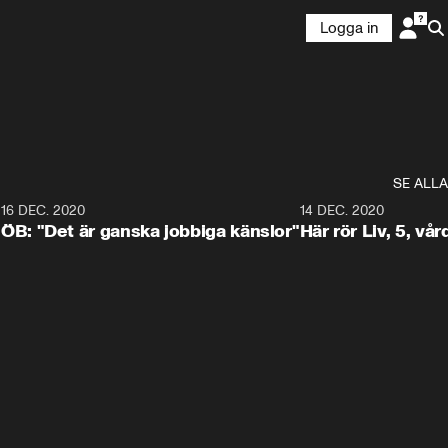
Logga in
SE ALLA
9
16 DEC. 2020
1:44
14 DEC. 2020
ÖB: "Det är ganska jobbiga känslor"
Här rör Liv, 5, vård