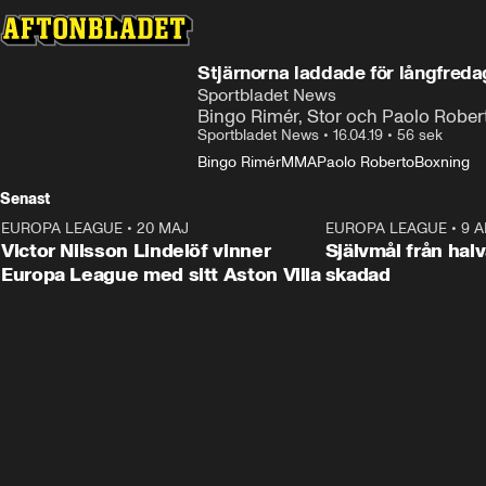
Stjärnorna laddade för långfredag
Sportbladet News
Bingo Rimér, Stor och Paolo Robert
Sportbladet News
•
16.04.19
•
56 sek
Bingo Rimér
MMA
Paolo Roberto
Boxning
Senast
EUROPA LEAGUE
•
20 MAJ
1:32
EUROPA LEAGUE
•
9 A
Victor Nilsson Lindelöf vinner
Självmål från hal
Europa League med sitt Aston Villa
skadad