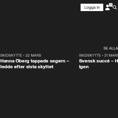
Logga in
SE ALLA
9
SKIDSKYTTE
•
22 MARS
0:55
SKIDSKYTTE
•
21 MAR
Hanna Öberg tappade segern –
Svensk succé – 
ledde efter sista skyttet
igen