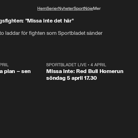
Hem
Serier
Nyheter
Sport
Nöje
Mer
Livsstil
sfighten: ”Missa inte det här”
o laddar för fighten som Sportbladet sänder
PRIL
1:03
SPORTBLADET LIVE
•
4 APRIL
1:0
va plan – sen
Missa inte: Red Bull Homerun
söndag 5 april 17.30