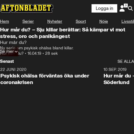
Logga in
Hem
Serier
Nyheter
Sport
Nöje
Livsstil
Hur mår du? – Sju killar berättar: Så kämpar vi mot
stress, oro och panikångest
Hur mår du?
Ny serie om psykisk ohälsa bland killar.
Se mer
Hur mår du?
•
16.04.19
•
28 sek
Senast
SE ALLA
22 JUNI 2020
0:50
10 SEP. 2019
Psykisk ohälsa förväntas öka under
Hur mår du 
coronakrisen
Söderlund