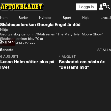
Logga in
Hem
Serier
Nyheter
Sport
Nöje
Livsstil
Skådespelerskan Georgia Engel är död
Nöje
Georgia slog igenom i 70-talsserien ”The Mary Tyler Moore Show”. 
Skådespelerskan blev 70 år.
Se mer
Nöje
•
16.04.19
•
27 sek
Senaste
SE ALLA
6 AUGUSTI
1:04
4 AUGUSTI
Lasse Holm sätter plus på
Beskedet om nästa år:
livet
”Bestämt mig”