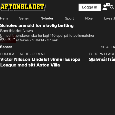
Logga in
Hem
Serier
Nyheter
Sport
Nöje
Livsstil
Scholes anmäld för olovlig betting
Sportbladet News
United-legendaren ska ha lagt 140 spel på fotbollsmatcher
Se mer
Sportbladet News
•
16.04.19
•
27 sek
Senast
SE ALLA
EUROPA LEAGUE
•
20 MAJ
1:32
EUROPA LEAG
Victor Nilsson Lindelöf vinner Europa
Självmål frå
League med sitt Aston Villa