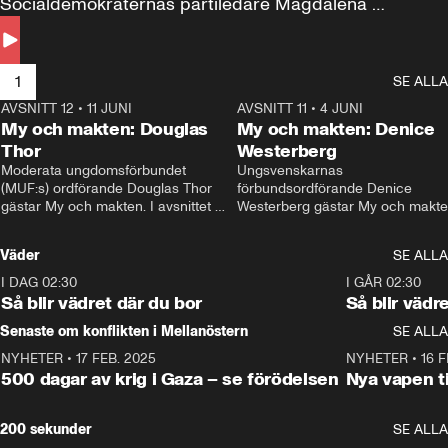
Socialdemokraternas partiledare Magdalena 
Andersson till svars.
1
SE ALLA
AVSNITT 12
•
11 JUNI
26:27
AVSNITT 11
•
4 JUNI
2
My och makten: Douglas
My och makten: Denice
Thor
Westerberg
Moderata ungdomsförbundet 
Ungsvenskarnas 
(MUF:s) ordförande Douglas Thor 
förbundsordförande Denice 
gästar My och makten. I avsnittet 
Westerberg gästar My och makten.
diskuteras tonårsutvisningarna och 
avsnittet diskuteras migrationsfrå
hur Moderaterna ska locka väljare till 
och hur SD ska locka kvinnliga 
Väder
SE ALLA
valet i höst. 
väljare. 
I DAG 02:30
1:06
I GÅR 02:30
Så blir vädret där du bor
Så blir vädr
Senaste om konflikten i Mellanöstern
SE ALLA
NYHETER
•
17 FEB. 2025
0:45
NYHETER
•
16 F
500 dagar av krig i Gaza – se förödelsen
Nya vapen ti
200 sekunder
SE ALLA