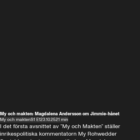
My och makten: Magdalena Andersson om Jimmie-hånet
My och makten
S1 E1
23.10.25
21 min
I det första avsnittet av ”My och Makten” ställer 
inrikespolitiska kommentatorn My Rohwedder 