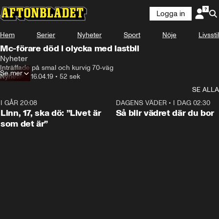
Logga in
Hem
Serier
Nyheter
Sport
Nöje
Livsstil
Mc-förare död i olycka med lastbil
Nyheter
Inträffade på smal och kurvig 70-väg
Se mer
Nyheter
•
16.04.19
•
52 sek
SE ALLA
I GÅR 20:08
4:36
DAGENS VÄDER
•
I DAG 02:30
Linn, 17, ska dö: ”Livet är
Så blir vädret där du bor
som det är”